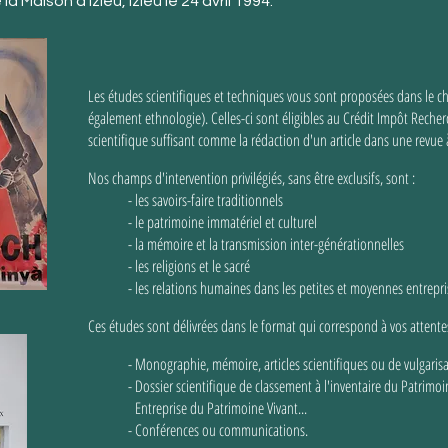
la Maison d'Izieu, Izieu le 24 avril 1994.
Les études scientifiques et techniques vous sont proposées dans le c
également ethnologie). Celles-ci sont éligibles au Crédit Impôt Reche
scientifique suffisant comme la rédaction d'un article dans une revue 
Nos champs d'intervention privilégiés, sans être exclusifs, sont :
- les savoirs-faire traditionnels
- le patrimoine immatériel et culturel
- la mémoire et la transmission inter-générationnelles
- les religions et le sacré
- les relations humaines dans les petites et moyennes entrepri
Ces études sont délivrées dans le format qui correspond à vos attentes
- Monographie, mémoire, articles scientifiques ou de vulgarisa
- Dossier scientifique de classement à l'inventaire du Patrim
Entreprise du Patrimoine Vivant...
- Conférences ou communications.