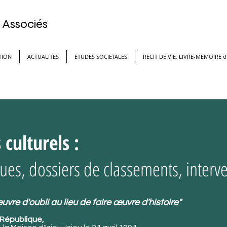
& Associés
TION
ACTUALITES
ETUDES SOCIETALES
RECIT DE VIE, LIVRE-MEMOIRE 
 culturels :
es, dossiers de classements, interven
vre d'oubli au lieu de faire œuvre d'histoire"
 République,