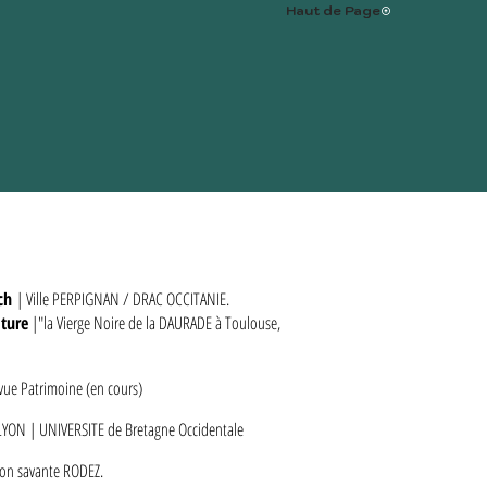
Haut de Page
nch
| Ville PERPIGNAN / DRAC OCCITANIE.
lture
|"la Vierge Noire de la DAURADE à Toulouse,
evue Patrimoine (en cours)
LYON | UNIVERSITE de Bretagne Occidentale
ion savante RODEZ.