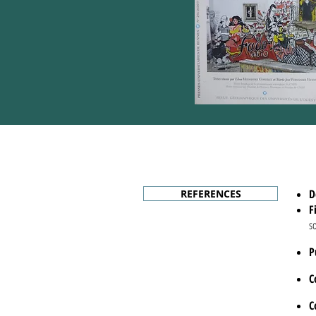
D
REFERENCES
F
s
P
C
C